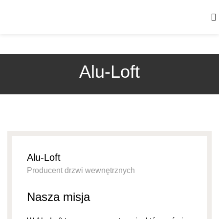
Alu-Loft
Alu-Loft
Producent drzwi wewnętrznych
Nasza misja